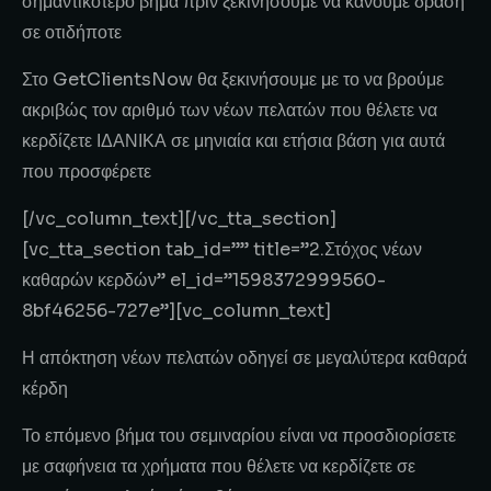
σημαντικότερο βήμα πριν ξεκινήσουμε να κάνουμε δράση
σε οτιδήποτε
Στο GetClientsNow θα ξεκινήσουμε με το να βρούμε
ακριβώς τον αριθμό των νέων πελατών που θέλετε να
κερδίζετε ΙΔΑΝΙΚΑ σε μηνιαία και ετήσια βάση για αυτά
που προσφέρετε
[/vc_column_text][/vc_tta_section]
[vc_tta_section tab_id=”” title=”2.Στόχος νέων
καθαρών κερδών” el_id=”1598372999560-
8bf46256-727e”][vc_column_text]
Η απόκτηση νέων πελατών οδηγεί σε μεγαλύτερα καθαρά
κέρδη
Το επόμενο βήμα του σεμιναρίου είναι να προσδιορίσετε
με σαφήνεια τα χρήματα που θέλετε να κερδίζετε σε