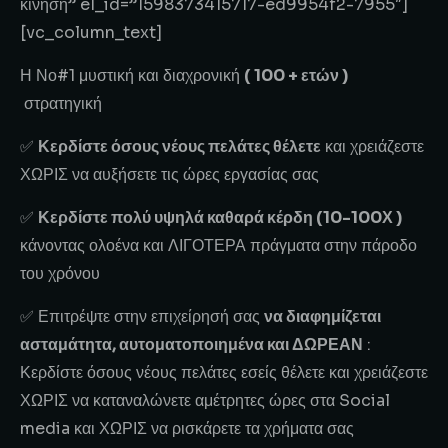
κίνηση” el_id=”1598373415717-ed9954f2-7955″]
[vc_column_text]
Η Νο#1 μυστική και διαχρονική
( 100 + ετών )
στρατηγική
✅
Κερδίστε όσους νέους πελάτες θέλετε
και χρειάζεστε
ΧΩΡΙΣ να αυξήσετε τις ώρες εργασίας σας
✅
Κερδίστε πολύ υψηλά καθαρά κέρδη (10-100Χ )
κάνοντας ολοένα και ΛΙΓΟΤΕΡΑ πράγματα στην πάροδο
του χρόνου
✅ Επιτρέψτε στην επιχείρησή σας
να διαφημίζεται
ασταμάτητα, αυτοματοποιημένα και ΔΩΡΕΑΝ
:
Κερδίστε όσους νέους πελάτες εσείς θέλετε και χρειάζεστε
ΧΩΡΙΣ να καταναλώνετε αμέτρητες ώρες στα Social
media και ΧΩΡΙΣ να ρισκάρετε τα χρήματα σας