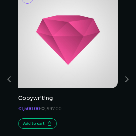
Copywriting
C
€
1,500.00
€
2,997.00
€
1
Add to cart