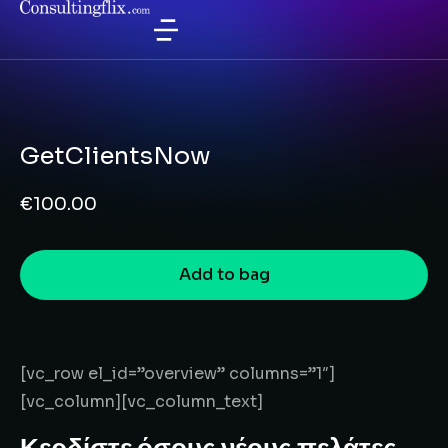
GetClientsNow
€
100.00
Add to bag
[vc_row el_id=”overview” columns=”1″]
[vc_column][vc_column_text]