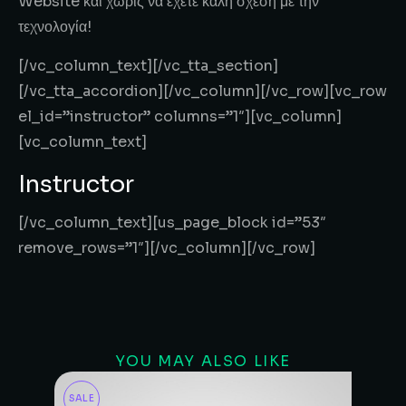
Website και χωρίς να έχετε καλή σχέση με την
τεχνολογία!
[/vc_column_text][/vc_tta_section]
[/vc_tta_accordion][/vc_column][/vc_row][vc_row
el_id=”instructor” columns=”1″][vc_column]
[vc_column_text]
Instructor
[/vc_column_text][us_page_block id=”53″
remove_rows=”1″][/vc_column][/vc_row]
YOU MAY ALSO LIKE
SALE