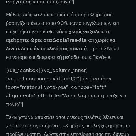
ενέργεια και κόπο ταυτόχρονα”]
Μάθετε πώς να λύσετε οριστικά το πρόβλημα που
βασανίζει πάνω από το 90% των επαγγελματιών και
επιχειρήσεων σε κάθε κλάδο
χωρίς να ξοδεύετε
αμέτρητες ώρες στα Social media
και
χωρίς να
δίνετε δωρεάν το υλικό σας παντού
… με την Νο#1
καινοτόμο και διαφορετική μέθοδο του κ.Πανάγου
[/us_iconbox][/vc_column_inner]
[vc_column_inner width=”1/2″][us_iconbox
icon=”material|vote-yea” iconpos=”left”
alignment=”left” title=”Αποτελέσματα στη πράξη για
πάντα”]
Ξεκινήστε να αποκτάτε όσους νέους πελάτες θέλετε και
χρειάζεστε στις επόμενες 1-3 ημέρες με έλεγχο, ηρεμία και
προβλεψιμότητα. Δώστε στην επιχείρησή σας την δύναμη