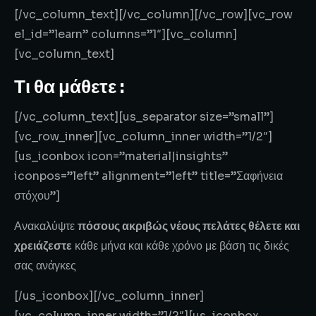
[/vc_column_text][/vc_column][/vc_row][vc_row
el_id=”learn” columns=”1″][vc_column]
[vc_column_text]
Τι θα μάθετε :
[/vc_column_text][us_separator size=”small”]
[vc_row_inner][vc_column_inner width=”1/2″]
[us_iconbox icon=”material|insights”
iconpos=”left” alignment=”left” title=”Σαφήνεια
στόχου”]
Ανακαλύψτε
πόσους ακριβώς νέους πελάτες θέλετε και
χρειάζεστε
κάθε μήνα και κάθε χρόνο με βάση τις δικές
σας ανάγκες
[/us_iconbox][/vc_column_inner]
[vc_column_inner width=”1/2″][us_iconbox