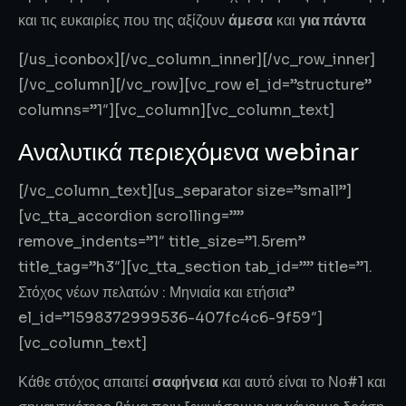
και τις ευκαιρίες που της αξίζουν
άμεσα
και
για πάντα
[/us_iconbox][/vc_column_inner][/vc_row_inner]
[/vc_column][/vc_row][vc_row el_id=”structure”
columns=”1″][vc_column][vc_column_text]
Αναλυτικά περιεχόμενα webinar
[/vc_column_text][us_separator size=”small”]
[vc_tta_accordion scrolling=””
remove_indents=”1″ title_size=”1.5rem”
title_tag=”h3″][vc_tta_section tab_id=”” title=”1.
Στόχος νέων πελατών : Μηνιαία και ετήσια”
el_id=”1598372999536-407fc4c6-9f59″]
[vc_column_text]
Κάθε στόχος απαιτεί
σαφήνεια
και αυτό είναι το Νο#1 και